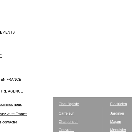
NEMENTS
E
S EN FRANCE
OTRE AGENCE
Chauffagiste
Electricien
 sommes nous
Carreleur
Jardinier
vez votre France
Charpentier
Maçon
 contacter
Couvreur
Menuisier