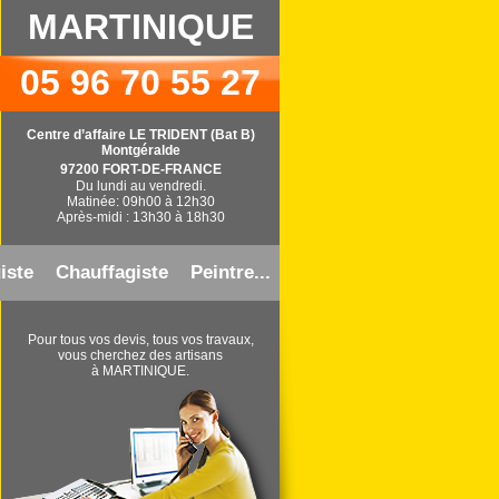
MARTINIQUE
05 96 70 55 27
Centre d’affaire LE TRIDENT (Bat B)
Montgéralde
97200 FORT-DE-FRANCE
Du lundi au vendredi.
Matinée: 09h00 à 12h30
Après-midi : 13h30 à 18h30
iste
Chauffagiste
Peintre...
Pour tous vos devis, tous vos travaux,
vous cherchez des artisans
à MARTINIQUE.