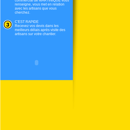
commercial de
MARTINIQUE
vous
renseigne, vous met en relation
avec les artisans que vous
cherchez.
C'EST RAPIDE
Recevez vos devis dans les
meilleurs délais après visite des
artisans sur votre chantier.