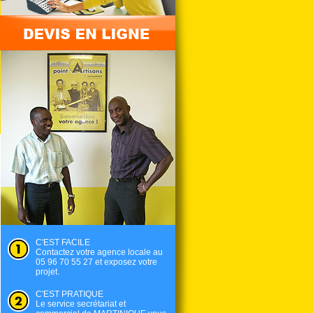
C'EST FACILE
Contactez votre agence locale au
05 96 70 55 27 et exposez votre
projet.
C'EST PRATIQUE
Le service secrétariat et