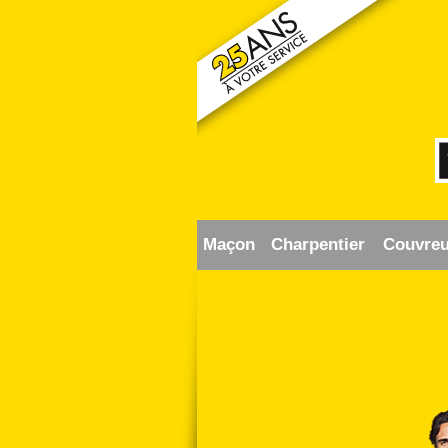
Maçon
Charpentier
Couvreu