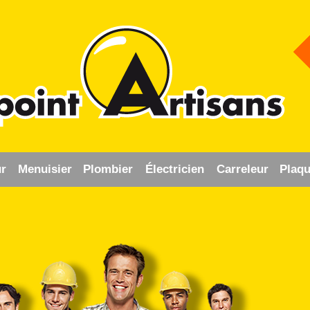
r
Menuisier
Plombier
Électricien
Carreleur
Plaqu