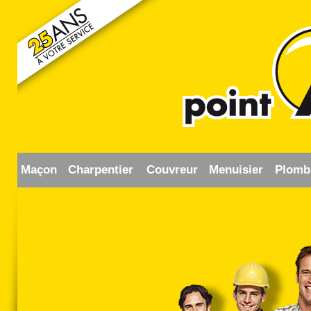
Maçon
Charpentier
Couvreur
Menuisier
Plomb