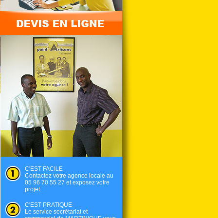
C'EST FACILE
Contactez votre agence locale au
05 96 70 55 27 et exposez votre
projet.
C'EST PRATIQUE
Le service secrétariat et