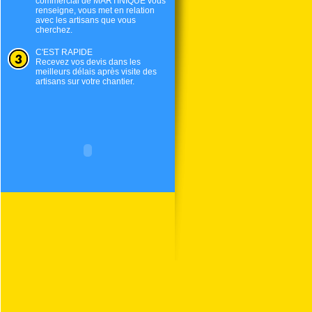
commercial de
MARTINIQUE
vous
renseigne, vous met en relation
avec les artisans que vous
cherchez.
C'EST RAPIDE
Recevez vos devis dans les
meilleurs délais après visite des
artisans sur votre chantier.