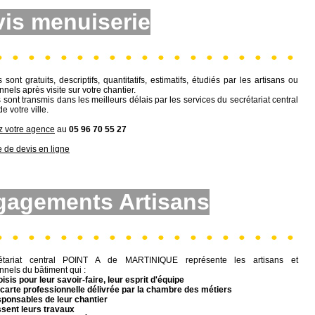
is menuiserie
 sont gratuits, descriptifs, quantitatifs, estimatifs, étudiés par les artisans ou
nnels après visite sur votre chantier.
 sont transmis dans les meilleurs délais par les services du secrétariat central
e votre ville.
z votre agence
au
05 96 70 55 27
de devis en ligne
gagements Artisans
étariat central POINT A de MARTINIQUE représente les artisans et
nnels du bâtiment qui :
oisis pour leur savoir-faire, leur esprit d'équipe
e carte professionnelle délivrée par la chambre des métiers
sponsables de leur chantier
ssent leurs travaux