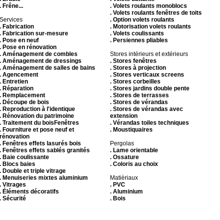
. Frêne...
. Volets roulants monoblocs
. Volets roulants fenêtres de toits
Services
. Option volets roulants
. Fabrication
. Motorisation volets roulants
. Fabrication sur-mesure
. Volets coulissants
. Pose en neuf
. Persiennes pliables
. Pose en rénovation
. Aménagement de combles
Stores intérieurs et extérieurs
. Aménagement de dressings
. Stores fenêtres
. Aménagement de salles de bains
. Stores à projection
. Agencement
. Stores verticaux screens
. Entretien
. Stores corbeilles
. Réparation
. Stores jardins double pente
. Remplacement
. Stores de terrasses
. Découpe de bois
. Stores de vérandas
. Reproduction à l'identique
. Stores de vérandas avec
. Rénovation du patrimoine
extension
. Traitement du boisFenêtres
. Vérandas toiles techniques
. Fourniture et pose neuf et
. Moustiquaires
rénovation
. Fenêtres effets lasurés bois
Pergolas
. Fenêtres effets sablés granités
. Lame orientable
. Baie coulissante
. Ossature
. Blocs baies
. Coloris au choix
. Double et triple vitrage
. Menuiseries mixtes aluminium
Matièriaux
. Vitrages
. PVC
. Éléments décoratifs
. Aluminium
. Sécurité
. Bois