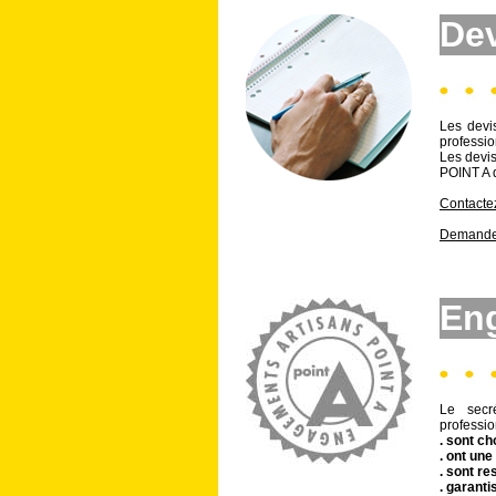
Dev
Les devis
professio
Les devis
POINT A d
Contacte
Demande 
En
Le secr
professio
. sont ch
. ont un
. sont re
. garanti