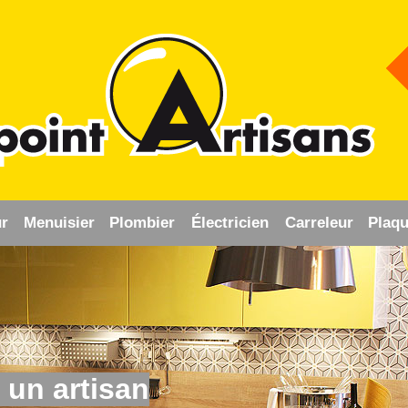
r
Menuisier
Plombier
Électricien
Carreleur
Plaqu
 un artisan