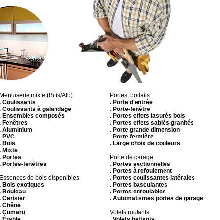
Menuiserie mixte (Bois/Alu)
Portes, portails
. Coulissants
. Porte d'entrée
. Coulissants à galandage
. Porte-fenêtre
. Ensembles composés
. Portes effets lasurés bois
. Fenêtres
. Portes effets sablés granités
. Aluminium
. Porte grande dimension
. PVC
. Porte fermière
. Bois
. Large choix de couleurs
. Mixte
. Portes
Porte de garage
. Portes-fenêtres
. Portes sectionnelles
. Portes à refoulement
Essences de bois disponibles
. Portes coulissantes latérales
. Bois exotiques
. Portes basculantes
. Bouleau
. Portes enroulables
. Cerisier
. Automatismes portes de garage
. Chêne
. Cumaru
Volets roulants
. Érable
. Volets battants