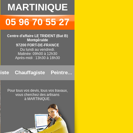
MARTINIQUE
05 96 70 55 27
Centre d’affaire LE TRIDENT (Bat B)
Montgéralde
97200 FORT-DE-FRANCE
Du lundi au vendredi.
Matinée: 09h00 à 12h30
Après-midi : 13h30 à 18h30
iste
Chauffagiste
Peintre...
Pour tous vos devis, tous vos travaux,
vous cherchez des artisans
à MARTINIQUE.