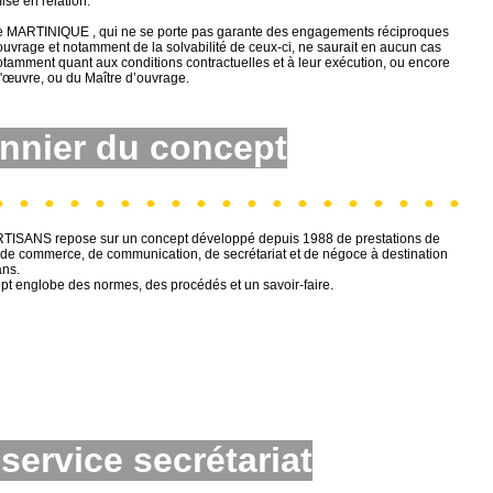
ise en relation.
 MARTINIQUE , qui ne se porte pas garante des engagements réciproques
’ouvrage et notamment de la solvabilité de ceux-ci, ne saurait en aucun cas
otamment quant aux conditions contractuelles et à leur exécution, ou encore
d'œuvre, ou du Maître d’ouvrage.
nnier du concept
TISANS repose sur un concept développé depuis 1988 de prestations de
 de commerce, de communication, de secrétariat et de négoce à destination
ans.
t englobe des normes, des procédés et un savoir-faire.
service secrétariat