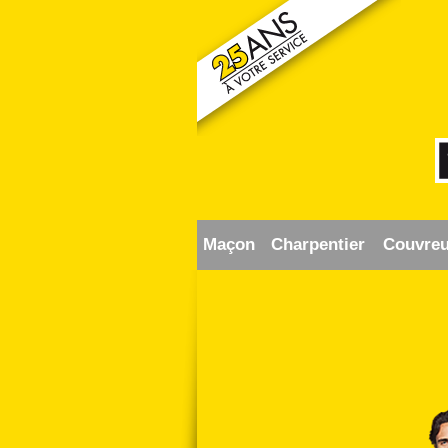
Maçon
Charpentier
Couvreu