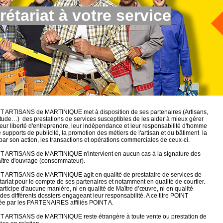
étariat à votre service
INT ARTISANS de MARTINIQUE met à disposition de ses partenaires (Artisans,
étude…) des prestations de services susceptibles de les aider à mieux gérer
 leur liberté d'entreprendre, leur indépendance et leur responsabilité d'homme
supports de publicité, la promotion des métiers de l'artisan et du bâtiment la
par son action, les transactions et opérations commerciales de ceux-ci.
INT ARTISANS de MARTINIQUE n'intervient en aucun cas à la signature des
 maître d'ouvrage (consommateur).
INT ARTISANS de MARTINIQUE agit en qualité de prestataire de services de
riat pour le compte de ses partenaires et notamment en qualité de courtier.
participe d'aucune manière, ni en qualité de Maître d’œuvre, ni en qualité
des différents dossiers engageant leur responsabilité. A ce titre POINT
 par les PARTENAIRES affiliés POINT A.
INT ARTISANS de MARTINIQUE reste étrangère à toute vente ou prestation de