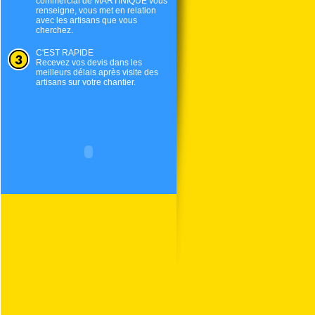
commercial de
MARTINIQUE
vous
renseigne, vous met en relation
avec les artisans que vous
cherchez.
C'EST RAPIDE
Recevez vos devis dans les
meilleurs délais après visite des
artisans sur votre chantier.