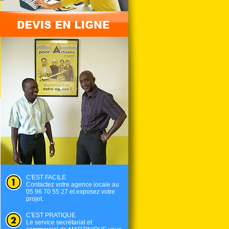
C'EST FACILE
Contactez votre agence locale au
05 96 70 55 27 et exposez votre
projet.
C'EST PRATIQUE
Le service secrétariat et