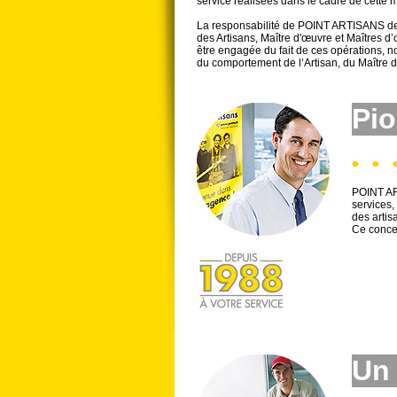
service réalisées dans le cadre de cette m
La responsabilité de POINT ARTISANS de
des Artisans, Maître d'œuvre et Maîtres d
être engagée du fait de ces opérations, n
du comportement de l’Artisan, du Maître 
Pio
POINT AR
services,
des artis
Ce concep
Un 