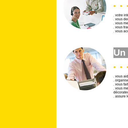
. votre in
. vous de
. vous me
. vous tr
. vous a
Un 
. vous ai
. organis
. vous fai
. vous me
décorateu
. assure 