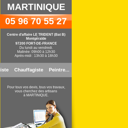
MARTINIQUE
05 96 70 55 27
Centre d’affaire LE TRIDENT (Bat B)
Montgéralde
97200 FORT-DE-FRANCE
Du lundi au vendredi.
Matinée: 09h00 à 12h30
Après-midi : 13h30 à 18h30
iste
Chauffagiste
Peintre...
Pour tous vos devis, tous vos travaux,
vous cherchez des artisans
à MARTINIQUE.