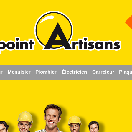
r
Menuisier
Plombier
Électricien
Carreleur
Plaqu