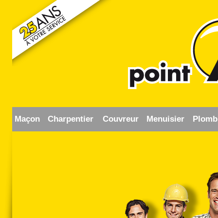
Maçon
Charpentier
Couvreur
Menuisier
Plomb