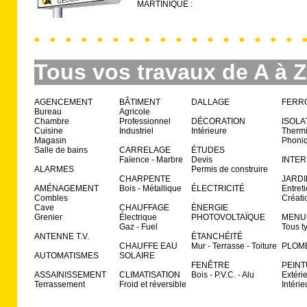
MARTINIQUE :
Tous vos travaux de A à Z
AGENCEMENT
BÂTIMENT
DALLAGE
FERR
Bureau
Agricole
Chambre
Professionnel
DÉCORATION
ISOLA
Cuisine
Industriel
Intérieure
Therm
Magasin
Phoni
Salle de bains
CARRELAGE
ÉTUDES
Faïence - Marbre
Devis
INTE
ALARMES
Permis de construire
CHARPENTE
JARDI
AMÉNAGEMENT
Bois - Métallique
ÉLECTRICITÉ
Entret
Combles
Créati
Cave
CHAUFFAGE
ÉNERGIE
Grenier
Électrique
PHOTOVOLTAÏQUE
MENU
Gaz - Fuel
Tous t
ANTENNE T.V.
ÉTANCHÉITÉ
CHAUFFE EAU
Mur - Terrasse - Toiture
PLOM
AUTOMATISMES
SOLAIRE
FENÊTRE
PEIN
ASSAINISSEMENT
CLIMATISATION
Bois - P.V.C. - Alu
Extéri
Terrassement
Froid et réversible
Intérie